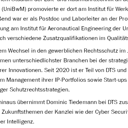
(UniBwM) promovierte er dort am Institut für Werk
ßend war er als Postdoc und Laborleiter an der Pr
ung am Institut für Aeronautical Engineering der U
urch verschiedene Zusatzqualifikationen im Qualit
nem Wechsel in den gewerblichen Rechtsschutz im J
men unterschiedlichster Branchen bei der strate
rer Innovationen. Seit 2020 ist er Teil von DTS un
im Management ihrer IP-Portfolios sowie Start-up
ger Schutzrechtsstrategien.
hinaus übernimmt Dominic Tiedemann bei DTS zusä
n Zukunftsthemen der Kanzlei wie der Cyber Securi
er Intelligenz.