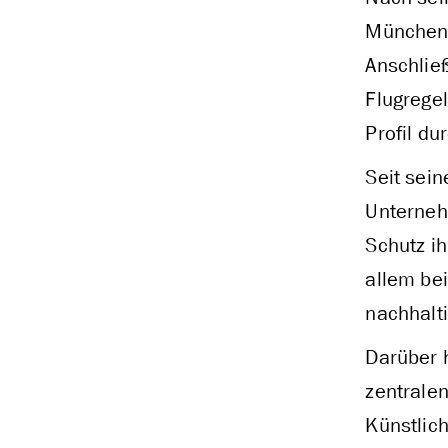
München 
Anschlie
Flugregel
Profil d
Seit sei
Unterneh
Schutz ih
allem be
nachhalti
Darüber 
zentrale
Künstlich