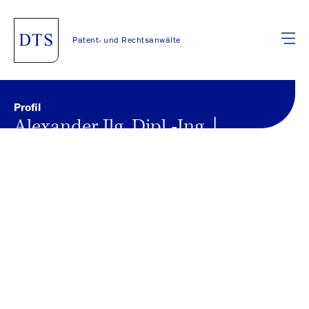
Patent- und Rechtsanwälte
Profil
Alexander Ilg, Dipl.-Ing. |
Associate
Zurück